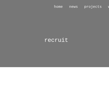
home
news
projects
ip to main content
Skip to navigat
recruit