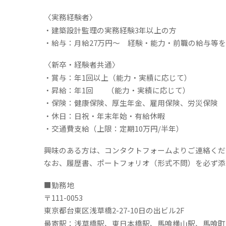
〈実務経験者〉
・建築設計監理の実務経験3年以上の方
・給与：月給2
7
万円～ 経験・能力・前職の給与等
〈新卒・経験者共通〉
・賞与：年1回以上（能力・実績に応じて）
・昇給：年1回 （能力・実績に応じて）
・保険：健康保険、厚生年金、雇用保険、労災保険
・休日：日祝・年末年始・有給休暇
・交通費支給（上限：定期10万円/半年）
興味のある方は、コンタクトフォームよりご連絡くだ
なお、履歴書、ポートフォリオ（形式不問）を必ず添
■勤務地
〒111-0053
東京都台東区浅草橋2-27-10日の出ビル2F
最寄駅：浅草橋駅、東日本橋駅、馬喰横山駅、馬喰町