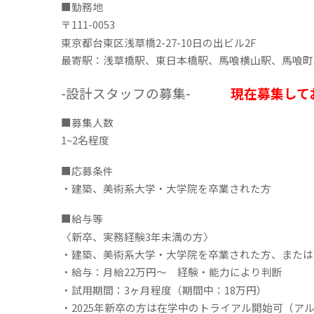
■勤務地
〒111-0053
東京都台東区浅草橋2-27-10日の出ビル2F
最寄駅：
浅草橋駅、
東日本橋駅、馬喰横山駅、馬喰町
-設計スタッフの募集-
現在募集して
■募集人数
1~2名程度
■応募条件
・建築、美術系大学・大学院を卒業された方
■給与等
〈新卒、実務経験3年未満の方〉
・建築、美術系大学・大学院を卒業された方、または
・給与：月給2
2
万円～ 経験・能力により判断
・試用期間：3ヶ月程度（期間中：1
8
万円）
・202
5
年新卒の方は在学中のトライアル開始可（ア