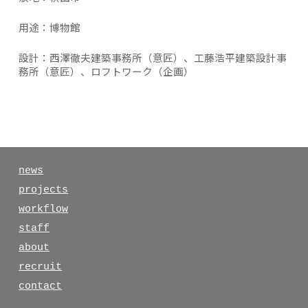
​用途：
博物館
設計：
西澤徹夫建築事務所（意匠）、工藤浩平建築設計事
務所（意匠）、ロフトワーク（企画）
news
projects
workflow
staff
about
recruit
contact