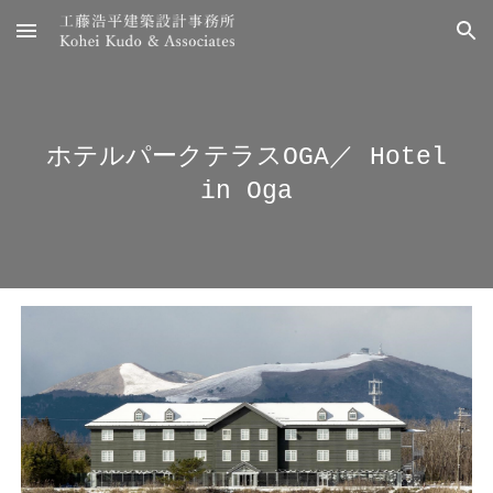
Skip to main content
Skip to navigation
ホテルパークテラスOGA
／
Hotel
in Oga